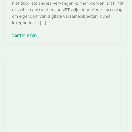
niet door iets anders vervangen kunnen worden. Dit klinkt
misschien abstract, maar NFTs zijn de perfecte oplossing
om eigendom van digitale verzamelobjecten, kunst,
luxegoederen […]
Non
Verder lezen
Fungible
Tokens
–
NFT