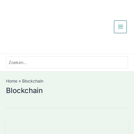
Ga
naar
de
inhoud
Zoeken
naar:
Home
Blockchain
Blockchain