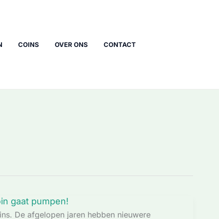
N
COINS
OVER ONS
CONTACT
oin gaat pumpen!
oins. De afgelopen jaren hebben nieuwere