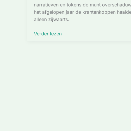
narratieven en tokens de munt overschadu
het afgelopen jaar de krantenkoppen haalden
alleen zijwaarts.
Analysten
Verder lezen
voorspellen
dat
deze
dinocoin
gaat
pumpen!