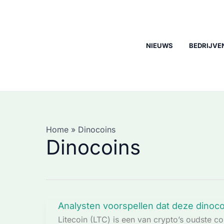
Ga
naar
de
inhoud
NIEUWS
BEDRIJVE
Home
Dinocoins
Dinocoins
Analysten voorspellen dat deze dinoc
Litecoin (LTC) is een van crypto’s oudste c