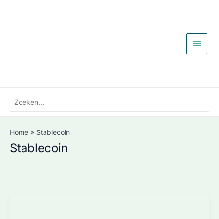
Ga
naar
de
inhoud
Zoeken
naar:
Home
Stablecoin
Stablecoin